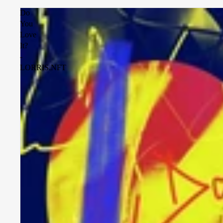
Do
You
Love
It?
-
LORRIS.NFT