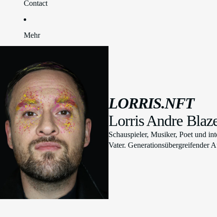
Contact
Mehr
LORRIS.NFT
Lorris Andre Blaz
Schauspieler, Musiker, Poet und int
Vater. Generationsübergreifender Au